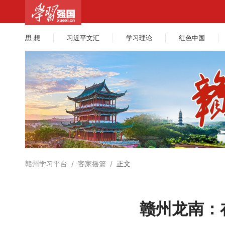
思 想
习近平文汇
学习理论
红色中国
赣州学习平台
/
客家摇篮
/
正文
赣州龙南：