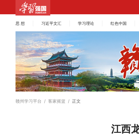
思 想
习近平文汇
学习理论
红色中国
赣州学习平台
/
客家摇篮
/
正文
江西